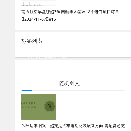
南方航空早盘涨超3% 南航集团签署18个进口项目订单
2024-11-07
816
标签列表
测八字属什么五行属性的
奇门遁甲基础知识全套1集多少钱
测八字看婚姻准不准
测八字五行非常运势准吗男孩子
随机图文
手机尾号多少吉利
欣旺达李阳兴：超充是汽车电动化发展新方向 需配备超充