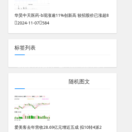
华昊中天医药-b现涨逾11%创新高 较招股价已涨超8
2024-11-07
584
标签列表
在线测八字身强身弱
生日时辰算命测八字准吗
怎么测八字合不合财呢女人
随机图文
手机尾号3119数字能量
爱美客去年营收28.69亿元增近五成 拟10转4派2