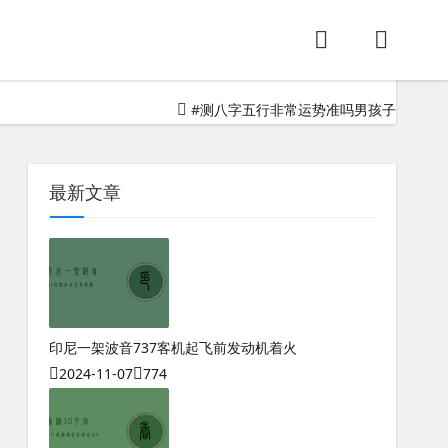
，辅以纳音法推命。唐代的李虚中改以年为主，取年、月、日、时
#
测八字五行非常运势准吗男孩子
最新文章
印尼一架波音737客机起飞前发动机着火
2024-11-07
774