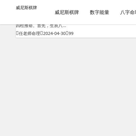
测八字五行非常运势准吗男孩子-威尼斯棋牌
威尼斯棋牌
威尼斯棋牌
包含"测八字五行非常运势准吗男孩子"标签的文章
威尼斯棋牌
数字能量
八字命
老黄历免费生辰八字测命最准?老黄历生辰八字算命八字，其实
四柱推命。首先，生辰八...
任老师命理
2024-04-30
99