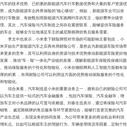
汽车的技术优势、已积累的新能源汽车行车数据优势和大量的客户资源优
势，成为新能源车企跨界保险的“核心驱动 ” 。例如 ，新能源车企可以依
托行车数据 ，有效甄别用新能源汽车跑网约车的车主，做好费率分级管
理。其次，汽车保险与汽车制造之间存在紧密联系 ，能够提供车险服务
的车企，能够全方位地满足车主的威尼斯棋牌的售后服务需要。
李文中也表示，小米拿下财险牌照对市场的可能影响主要包括 ，小
米开始生产新能源汽车之后再布局财险公司，显然会为新能源车险市场带
来更多的竞争，其可以利用自身的资源与技术优势推动新能源车险更好地
发展 ，推动“车 - 险”一体化产业链的发展，缓解新能源车保险投保难问题
。推动保险服务的个性化和智能化，小米在物联网和人工智能方面都有深
厚的积累 ，布局财险公司可以利用这方面的优势推动保险服务的个性化
和智能化 。
综合来看，汽车制造是小米的重要业务之一，拥有自己的财险公司可
以为车主提供一站式的汽车金融服务 ，包括汽车保险、汽车金融等 ，增
加车主对小米品牌的认可度与依赖值。刘春生也表示，通过将保险与汽车
销售 、威尼斯棋牌的售后服务等环节紧密结合，能够打造更完整的汽车
产业生态链 ，实现业务的协同发展，为公司带来更多的商业机会和利润
增长点。比如可以根据车主的驾驶行为、车辆使用情况等因素，定制个性