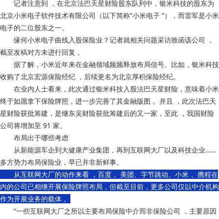
记者注意到 ，在北京法巴天星财险股东队列中，银米科技的股东为
北京小米电子软件技术有限公司（以下简称“小米电子 ”），而雷军是小米
电子的二位股东之一。
缘何小米电子曲线入股保险业？记者就相关问题采访致函该公司 ，
截至发稿对方未进行回复 。
据了解，小米近年来在金融领域频频释放布局信号。比如，银米科技
收购了北京宏源保险经纪 ，后续更名为北京厚积保险经纪。
在业内人士看来 ，此次通过银米科技入股法巴天星财险，意味着小米
终于如愿拿下保险牌照，进一步完善了其金融版图 。并且 ，此次法巴天
星财险获批筹建，是继东吴财险获批筹建后的又一家，至此 ，我国财险
公司将增加至 91 家。
布局出于哪些考虑
从新能源车企到大健康产业集团，再到互联网大厂以及科技企业……
多方势力布局保险业，早已并非新鲜事。
从互联网大厂的动作来看 ，百度 、美团、字节跳动、小米 、携程在
内的公司已相继开展保险牌照布局，但截至目前，更多公司仅以中介机构
作为开展业务的载体 。
“一些互联网大厂之所以主要布局保险中介而非保险公司 ，主要原因