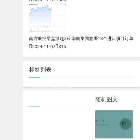
南方航空早盘涨超3% 南航集团签署18个进口项目订单
2024-11-07
816
标签列表
奇门遁甲笔记铁书生pdf
测八字软件哪个比较准确一点的
随机图文
数字能量磁场总表解释62
测八字能测出寿命胡说八道吧
测八字算命婚姻爱情怎么算的呢
测八字看婚姻准吗女生结婚