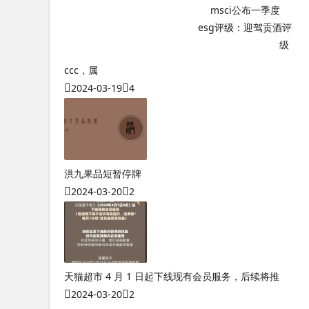
测八字需要提供什么材料和信息
msci公布一季度
esg评级：迎驾贡酒评
奇门遁甲术入门到精通690页
级
专业奇门遁甲排盘起局
奇门遁甲排盘的排法网
ccc，属
2024-03-19
4
洪九果品短暂停牌
2024-03-20
2
天猫超市 4 月 1 日起下线现有会员服务，后续将推
2024-03-20
2