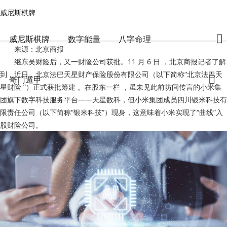
威尼斯棋牌
奇门遁甲
文章正文
威尼斯棋牌
又一财险公司获批！小米如愿拿下牌照，布局空间几何-威尼斯棋牌
风水师任老师
2024-11-07 01:00:04
401
0
威尼斯棋牌
数字能量
八字命理
来源：北京商报
继东吴财险后，又一财险公司获批。11 月 6 日 ，北京商报记者了解
到，近日，北京法巴天星财产保险股份有限公司（以下简称“北京法巴天
奇门遁甲
星财险 ”）正式获批筹建 。在股东一栏 ，虽未见此前坊间传言的小米集
团旗下数字科技服务平台——天星数科，但小米集团成员四川银米科技有
限责任公司（以下简称“银米科技”）现身，这意味着小米实现了“曲线”入
股财险公司。