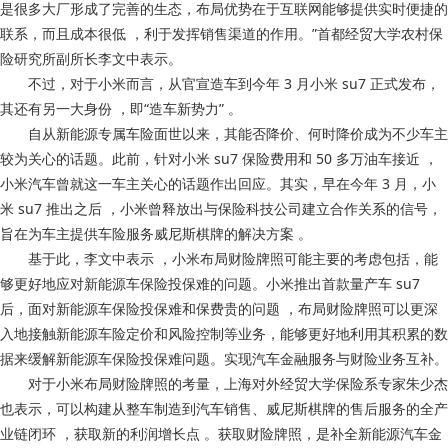
是很多大厂形成了完善的生态，布局优势在于互联网能够提供实时便捷的
联系，而且成本很低 ，利于发挥销售渠道的作用。”首都经贸大学农村保
险研究所副所长李文中表示。
不过 ，对于小米而言，从官宣造车到今年 3 月小米 su7 正式发布，
其还有另一大身份 ，即“造车新势力” 。
自从新能源专属车险面世以来，其能否降价 、何时降价成为不少车主
较为关心的话题。此前，针对小米 su7 保险费用和 50 多万油车接近 ，
小米汽车曾就这一车主关心的话题作出回应。其实，早在今年 3 月，小
米 su7 推出之后 ，小米曾释放出与保险科技公司建立合作关系的信号，
旨在为车主提供车险服务威尼斯棋牌的解决方案 。
基于此，李文中表示 ，小米布局财险牌照可能主要的考虑包括，能
够更好地应对新能源车保险投保难的问题 。小米推出首款量产车 su7
后，面对新能源车保险投保难和保费贵的问题 ，布局财险牌照可以更深
入地接触新能源车险定价和风险控制等业务 ，能够更好地利用其积累的数
据来缓解新能源车保险投保难问题。实现汽车金融服务与财险业务互补。
对于小米布局财险牌照的考量，上海对外经贸大学保险系专家朱少杰
也表示，可以构建从整车制造到汽车销售、威尼斯棋牌的售后服务的全产
业链闭环 ，获取新的利润增长点 。获取财险牌照，是补全新能源汽车金