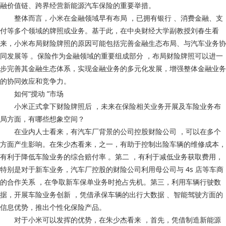
融价值链、跨界经营新能源汽车保险的重要举措。
整体而言，小米在金融领域早有布局 ，已拥有银行 、消费金融、支
付等多个领域的牌照或业务。基于此，在中央财经大学副教授刘春生看
来，小米布局财险牌照的原因可能包括完善金融生态布局、与汽车业务协
同发展等 。保险作为金融领域的重要组成部分 ，布局财险牌照可以进一
步完善其金融生态体系，实现金融业务的多元化发展，增强整体金融业务
的协同效应和竞争力。
如何“搅动 ”市场
小米正式拿下财险牌照后 ，未来在保险相关业务开展及车险业务布
局方面，有哪些想象空间？
在业内人士看来，有汽车厂背景的公司控股财险公司 ，可以在多个
方面产生影响。在朱少杰看来 ，之一，有助于控制出险车辆的维修成本，
有利于降低车险业务的综合赔付率 。第二 ，有利于减低业务获取费用，
特别是对于新车业务，汽车厂控股的财险公司利用母公司与 4s 店等车商
的合作关系 ，在争取新车保单业务时抢占先机。第三，利用车辆行驶数
据，开展车险业务创新 ，凭借承保车辆的出行大数据 、智能驾驶方面的
信息优势，推出个性化保险产品。
对于小米可以发挥的优势，在朱少杰看来 ，首先，凭借制造新能源