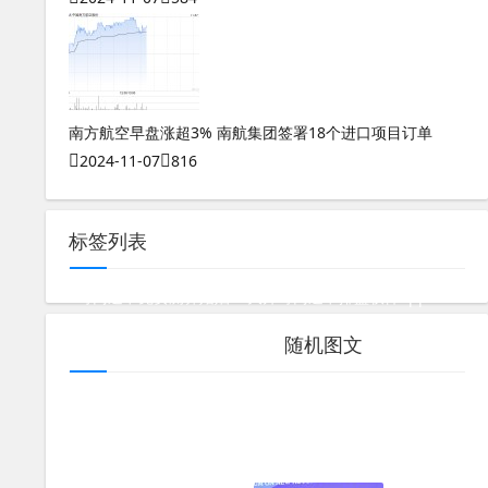
南方航空早盘涨超3% 南航集团签署18个进口项目订单
2024-11-07
816
标签列表
奇门遁甲免费测算婚姻
大师奇门遁甲排盘软件app
奇门遁甲炒股的可怕之处
随机图文
测八字能测出寿命胡说八道吧
测八字五行非常运势准吗男孩子
测八字五行属什么命
奇门遁甲2在线免费观看
数字能量7号人的性格特点
数字能量787组合磁场
奇门遁甲入门书籍推荐知乎