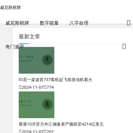
在线测八字婚姻准吗男人结婚-威尼斯棋牌
威尼斯棋牌
威尼斯棋牌
包含"在线测八字婚姻准吗男人结婚"标签的文章
2024-04-30
99
威尼斯棋牌
数字能量
八字命理
最新文章
奇门遁甲
印尼一架波音737客机起飞前发动机着火
2024-11-07
774
香港10月官方外汇储备资产微跌至4214亿美元
2024-11-07
202