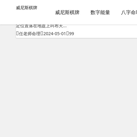
奇门遁甲排盘软件专家版-威尼斯棋牌
威尼斯棋牌
威尼斯棋牌
包含"奇门遁甲排盘软件专家版"标签的文章
威尼斯棋牌
数字能量
八字命
奇门遁甲怎么排盘地盘排法分阴遁和阳遁，冬至后为阳遁，夏至
定位置落在地盘上叫布天...
任老师命理
2024-05-01
99