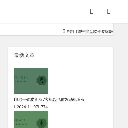
遁时逆排六仪顺布三奇。第四步：布天盘 把值符（即九星）按规
#
奇门遁甲排盘软件专家版
最新文章
印尼一架波音737客机起飞前发动机着火
2024-11-07
774