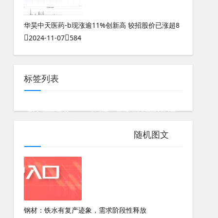
华昊中天医药-b现涨逾11%创新高 较招股价已涨超8
2024-11-07
584
标签列表
数字能量磁场159
奇门遁甲基础知识汇总表大全
测八字排盘最全
随机图文
测八字合不合准吗女生婚姻如何看
钢材：铁水有复产迹象，需求阶段性释放