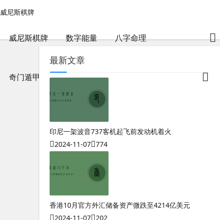
奇门遁甲终身局看婚姻-威尼斯棋牌
威尼斯棋牌
威尼斯棋牌
包含"奇门遁甲终身局看婚姻"标签的文章
2024-04-30
99
威尼斯棋牌
数字能量
八字命理
最新文章
奇门遁甲
印尼一架波音737客机起飞前发动机着火
2024-11-07
774
香港10月官方外汇储备资产微跌至4214亿美元
2024-11-07
202