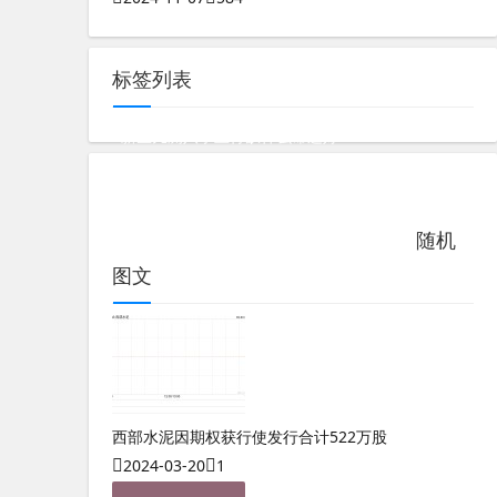
标签列表
新生儿测八字五行缺什么命运好
大道奇门遁甲排盘软件威尼斯棋牌官网
数字能量05挨在一起
奇门遁甲怎么看婚姻感情
随机
数字能量4913详解
测八字五行属什么命
图文
西部水泥因期权获行使发行合计522万股
2024-03-20
1