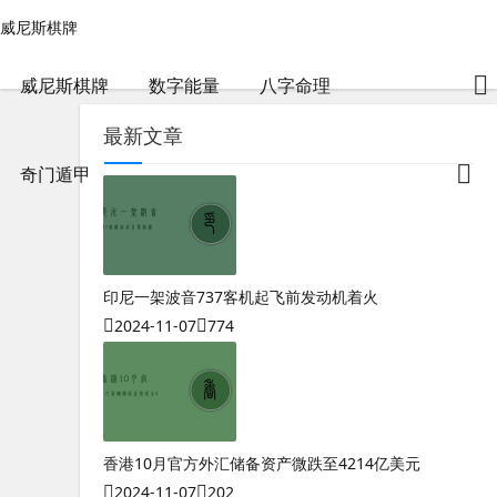
奇门遁甲排盘软件app免费-威尼斯棋牌
威尼斯棋牌
威尼斯棋牌
包含"奇门遁甲排盘软件app免费"标签的文章
2024-04-30
1.02 k
威尼斯棋牌
数字能量
八字命理
最新文章
奇门遁甲
印尼一架波音737客机起飞前发动机着火
2024-11-07
774
香港10月官方外汇储备资产微跌至4214亿美元
2024-11-07
202