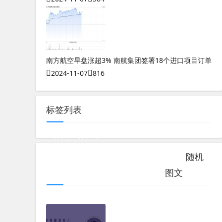
南方航空早盘涨超3% 南航集团签署18个进口项目订单
2024-11-07
816
标签列表
奇门遁甲厉害吗
测八字比较好的网站有哪些呢女生名字大全
随机
算命测八字是名字吗还是姓名呢女孩
图文
测八字排盘最全
测八字合不合准吗女生婚姻如何看