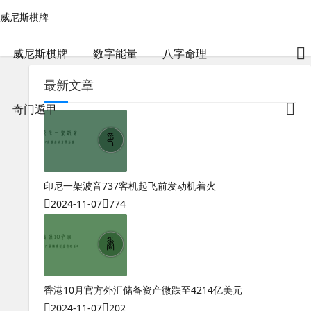
测八字软件准吗可靠吗-威尼斯棋牌
威尼斯棋牌
威尼斯棋牌
包含"测八字软件准吗可靠吗"标签的文章
2024-04-28
1.04 k
威尼斯棋牌
数字能量
八字命理
最新文章
奇门遁甲
印尼一架波音737客机起飞前发动机着火
2024-11-07
774
香港10月官方外汇储备资产微跌至4214亿美元
2024-11-07
202