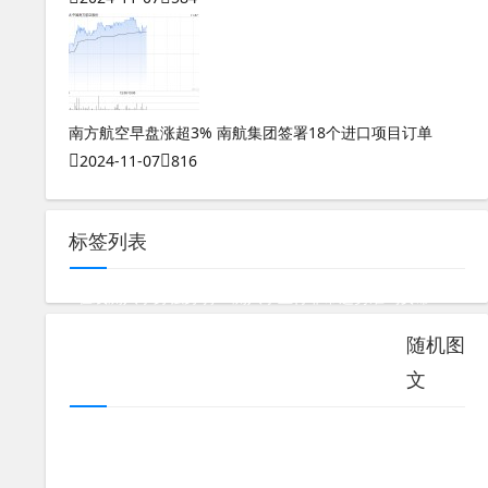
南方航空早盘涨超3% 南航集团签署18个进口项目订单
2024-11-07
816
标签列表
在线测八字身强身弱
测八字五行非常运势准吗女命
数字能量678详解
随机图
测八字算命最准的网站有哪些呢女生名字是什么
文
测八字算婚姻子女还是父母的命格呢
测八字算婚姻准吗男生女生怎么看出来
4113数字能量磁场