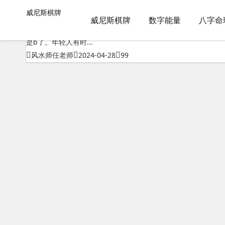
测八字不知道出生时辰-威尼斯棋牌
威尼斯棋牌
威尼斯棋牌
包含"测八字不知道出生时辰"标签的文章
威尼斯棋牌
数字能量
八字命
算八字一定需要准确的时辰吗?不知道出生时间的怎么办1、正的
是b了。年轻人有时...
风水师任老师
2024-04-28
99