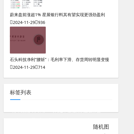
蔚来盘前涨超1% 星展银行料其有望实现更强劲盈利
2024-11-29
936
石头科技净利“腰斩”：毛利率下滑、存货周转明显变慢
2024-11-29
714
标签列表
万年历测八字算命
奇门遁甲基础知识全套排盘
奇门遁甲2雾隐门免费
测八字有用吗女生
随机图
933数字能量磁场
测八字和算命一样吗