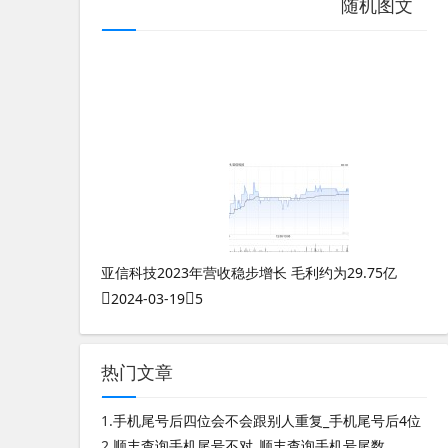
随机图文
测八字有科学道理吗女生怎么说
生日时辰算命测八字准吗
怎么测八字缺什么五行
易经测八字算命前程是什么生肖呢
数字能量819
奇门遁甲是一事一测吗
网上测八字都不准吗为什么不能用
手机尾号多少吉利
亚信科技2023年营收稳步增长 毛利约为29.75亿
2024-03-19
5
热门文章
1.
手机尾号后四位会不会跟别人重复_手机尾号后4位
2.
顺丰查询手机尾号不对_顺丰查询手机号尾数