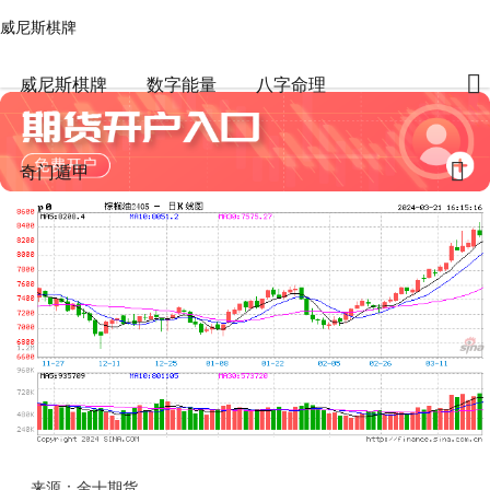
威尼斯棋牌
奇门遁甲
文章正文
威尼斯棋牌
南部半岛棕榈油压榨商协会：1-威尼斯棋牌
任老师命理
2024-03-21 16:16:02
500
2
威尼斯棋牌
数字能量
八字命理
奇门遁甲
来源：金十期货