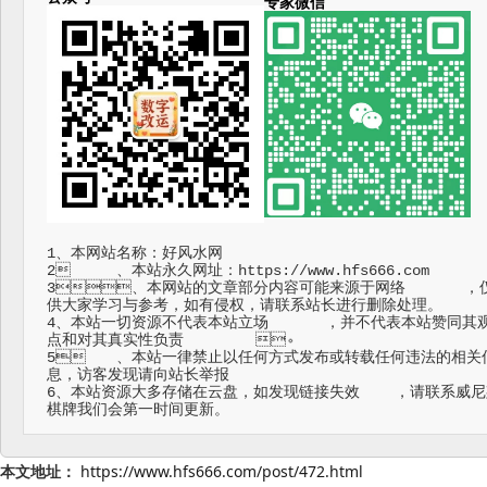
专家微信
1、本网站名称：好风水网

2	、本站永久网址：https://www.hfs666.com

3、本网站的文章部分内容可能来源于网络	，仅
供大家学习与参考，如有侵权，请联系站长进行删除处理。

4、本站一切资源不代表本站立场	，并不代表本站赞同其观
点和对其真实性负责	。

5	、本站一律禁止以任何方式发布或转载任何违法的相关信
息，访客发现请向站长举报

6、本站资源大多存储在云盘，如发现链接失效	，请联系威尼斯
棋牌我们会第一时间更新。
本文地址：
https://www.hfs666.com/post/472.html