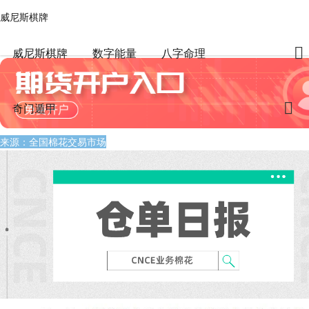
威尼斯棋牌
数字能量
文章正文
威尼斯棋牌
仓单日报 | cnce业务棉花信息（3.20）-威尼斯棋牌
风水师任老师
2024-03-20 22:08:04
838
1
威尼斯棋牌
数字能量
八字命理
奇门遁甲
来源：全国棉花交易市场