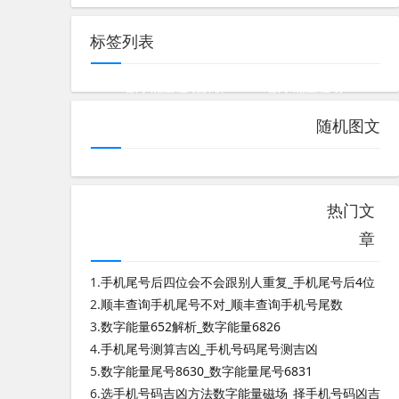
标签列表
6313数字能量磁场解析
3993数字能量磁场
奇门遁甲测终身局方法
随机图文
测八字最准的软件是哪个软件好用一点
伏位天医生气延年六
测八字算婚姻农历还是阳历呢怎么算
热门文
数字能量819
测八字看婚姻怎么看的准
章
测八字会不会不好呢女生
数字能量4913详解
1.
手机尾号后四位会不会跟别人重复_手机尾号后4位
2.
顺丰查询手机尾号不对_顺丰查询手机号尾数
3.
数字能量652解析_数字能量6826
4.
手机尾号测算吉凶_手机号码尾号测吉凶
5.
数字能量尾号8630_数字能量尾号6831
6.
选手机号码吉凶方法数字能量磁场_择手机号码凶吉