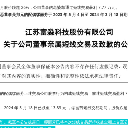
 个月股价跌超 26%，公司董事的老婆却通过短线交易获利 7.77 万元。
获悉董事吴邦元的配偶缪丽芳于 2023 年 5 月 4 日至 2024 年 3 月 18 日期
的配偶缪丽芳上述交易公司股票行为构成短线交易，前述短线交易盈利 7.77 
，2024 年 3 月 18 日已跌至 13.83 元 ，缪丽芳短线交易期间，股价跌超 26%
有 。截至本公告披露日，缪丽芳已将本次短线交易所得收益全额上交至公司