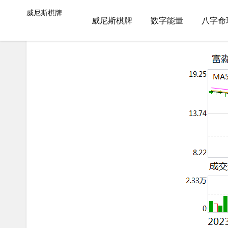
威尼斯棋牌
数字能量
文章正文
威尼斯棋牌
公司舆情｜富淼科技近10个月跌超26% 董事老婆却短线交易获利7
威尼斯棋牌
数字能量
八字命
任老师命理
2024-03-19 22:40:03
915
6