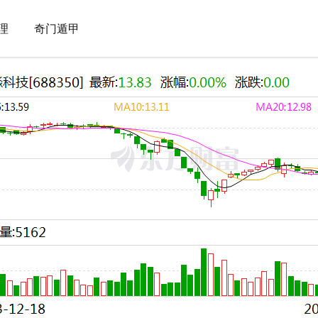
.77万元-威尼斯棋牌
理
奇门遁甲