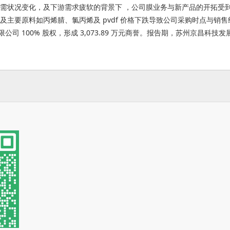
，行业供需状况变化，及下游需求疲软的背景下 ，公司膜业务与新产品的
竞争加剧及主要原料如丙烯腈、氯丙烯及 pvdf 价格下跌导致公司采购时点与销
公司 100% 股权，形成 3,073.89 万元商誉。报告期