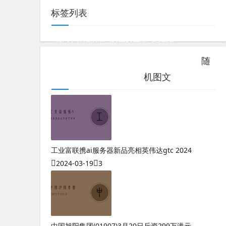
标签列表
测八字算婚姻准吗男生女生准吗怎么看
奇门遁甲大全刘伯温
乾网奇门遁甲在线排盘
随
奇门遁甲最吉利的手机尾号
机图文
工业富联携ai服务器新品亮相英伟达gtc 2024
2024-03-19
3
中国旭阳集团(01907)3月20日斥资299万港元