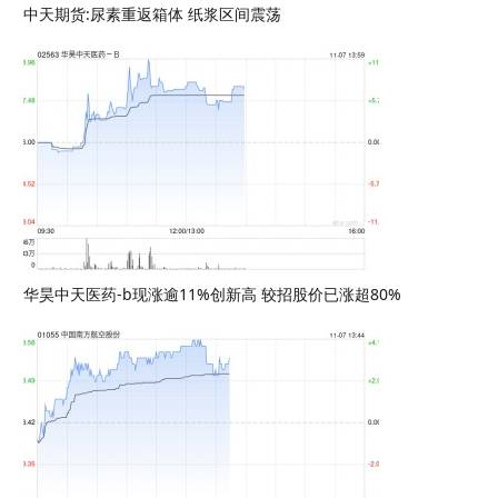
中天期货:尿素重返箱体 纸浆区间震荡
华昊中天医药-b现涨逾11%创新高 较招股价已涨超80%