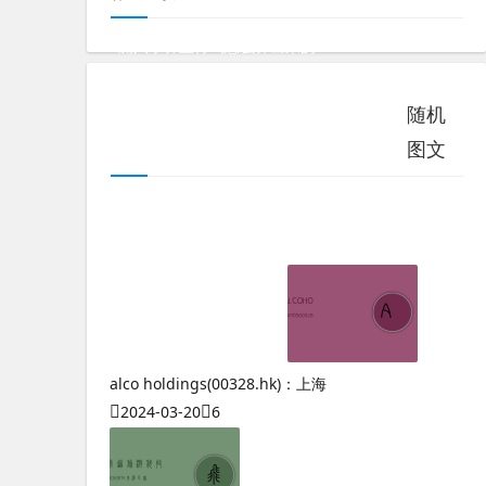
测八字算五行吗怎么算出来的
生日时辰算命测八字准吗
奇门遁甲基础教程全集
随机
测八字算婚姻农历还是公历呢
图文
数字能量免费测试2501
数字能量宣传片
测八字算命婚姻爱情怎么算的呢
大道奇门遁甲排盘软件威尼斯棋牌官网
奇门遁甲入门讲解
奇门遁甲五符法
奇门遁甲5免费高清观看
alco holdings(00328.hk)：上海
2024-03-20
6