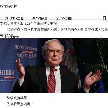
威尼斯棋牌
奇门遁甲
文章正文
威尼斯棋牌
突发！巴菲特，狂卖苹果1亿股！-威尼斯棋牌
风水师任老师
2024-11-02 23:45:03
734
0
威尼斯棋牌
数字能量
八字命理
专题：聚焦美股 2024 年第三季度财报
巴菲特旗下伯克希尔发布最新业绩。其苹果持仓和现金储备成为市场
关注的焦点 。
奇门遁甲
继续减持苹果
先来看重点内容：